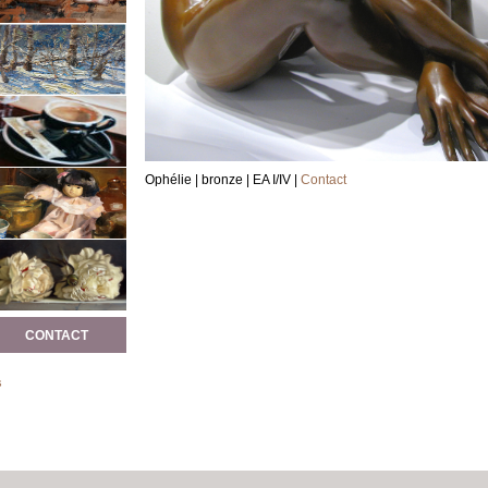
Ophélie
| bronze
| EA I/IV
|
Contact
CONTACT
s