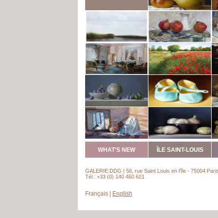
WHAT'S NEW
ÎLE SAINT-LOUIS
GALERIE DDG | 56, rue Saint Louis en l’île - 75004 Pari
Tél : +33 (0) 140 460 621
Français
|
English