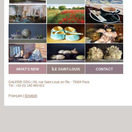
WHAT'S NEW
ÎLE SAINT-LOUIS
CONTACT
GALERIE DDG | 56, rue Saint Louis en l’île - 75004 Paris
Tél : +33 (0) 140 460 621
Français
|
English