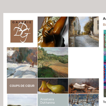
A
B
COUPS DE CŒUR
To