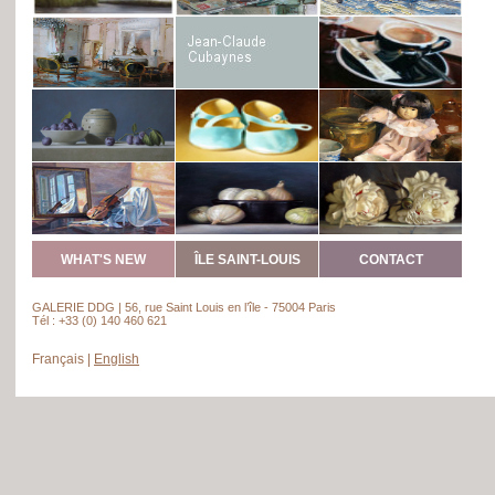
WHAT'S NEW
ÎLE SAINT-LOUIS
CONTACT
GALERIE DDG | 56, rue Saint Louis en l’île - 75004 Paris
Tél : +33 (0) 140 460 621
Français
|
English