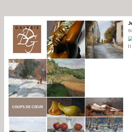
J
B
|
|
COUPS DE CŒUR