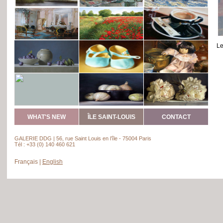
Le
WHAT'S NEW
ÎLE SAINT-LOUIS
CONTACT
GALERIE DDG | 56, rue Saint Louis en l’île - 75004 Paris
Tél : +33 (0) 140 460 621
Français
|
English