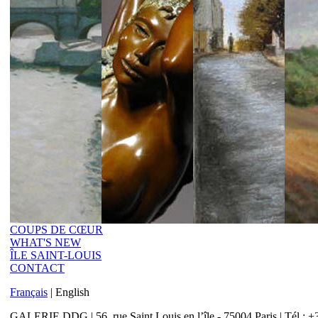
COUPS DE CŒUR
WHAT'S NEW
ÎLE SAINT-LOUIS
CONTACT
Français
|
English
GALERIE DDG | 56, rue Saint Louis en l’île - 75004 Paris | Tél : +