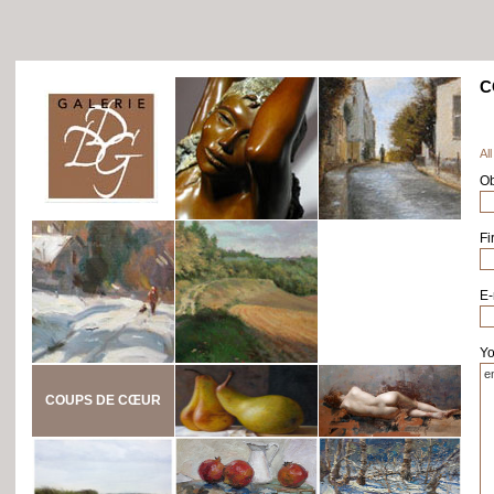
C
All
Ob
Fi
E-
Yo
COUPS DE CŒUR