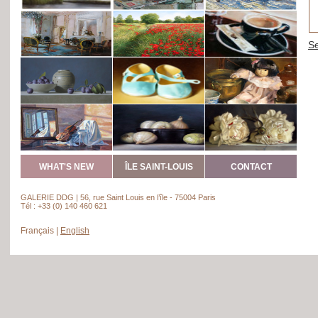
WHAT'S NEW
ÎLE SAINT-LOUIS
CONTACT
GALERIE DDG | 56, rue Saint Louis en l’île - 75004 Paris
Tél : +33 (0) 140 460 621
Français
|
English